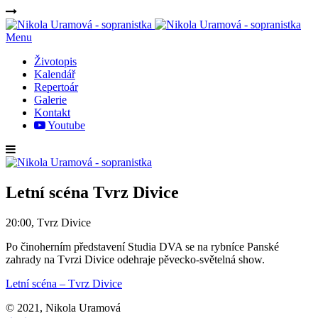
Menu
Životopis
Kalendář
Repertoár
Galerie
Kontakt
Youtube
Letní scéna Tvrz Divice
20:00, Tvrz Divice
Po činoherním představení Studia DVA se na rybníce Panské
zahrady na Tvrzi Divice odehraje pěvecko-světelná show.
Letní scéna – Tvrz Divice
© 2021, Nikola Uramová